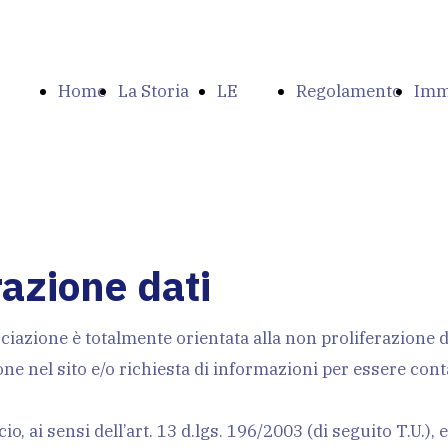
Home
La Storia
LE
Regolamento
Imm
Page
dell'ANAA-
ORIGINI
del Campo
del
razione dati
ociazione è totalmente orientata alla non proliferazione 
SFKK
DEL
Cam
ne nel sito e/o richiesta di informazioni per essere contat
o, ai sensi dell’art. 13 d.lgs. 196/2003 (di seguito T.U.), 