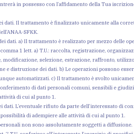
ntrerà in possesso con l’affidamento della Tua iscrizion
CAMPO
ei dati. Il trattamento è finalizzato unicamente alla corr
à dell’ANAA-SFKK.
dei dati. a) Il trattamento è realizzato per mezzo delle o
4 comma 1 lett. a) T.U.: raccolta, registrazione, organizz
 modificazione, selezione, estrazione, raffronto, utilizz
 e distruzione dei dati. b) Le operazioni possono essere 
nque automatizzati. c) Il trattamento è svolto unicament
 conferimento di dati personali comuni, sensibili e giudiz
ttività di cui al punto 1.
i dati. L’eventuale rifiuto da parte dell’interessato di con
ossibilità di adempiere alle attività di cui al punto 1.
ti personali non sono assolutamente soggetti a diffusione.