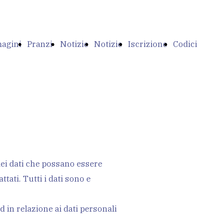
agini
Pranzi
Notizie
Notizie
Iscrizione
Codici
Al
del
ANAA-
ANAA e
Banca
dei dati che possano essere
po
Campo
Campo
SFKK
Campo
per
tati. Tutti i dati sono e
ed in relazione ai dati personali