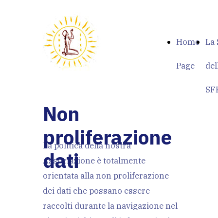
Home
La 
Page
de
SF
Non
proliferazione
La politica della nostra
dati
Associazione è totalmente
orientata alla non proliferazione
dei dati che possano essere
raccolti durante la navigazione nel